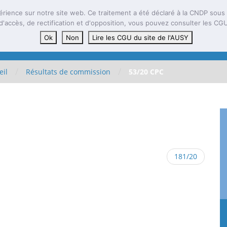
العربية
English
ⵣ
érience sur notre site web. Ce traitement a été déclaré à la CNDP sous l
d'accès, de rectification et d'opposition, vous pouvez consulter les CG
Présentation
Documenta
Ok
Non
Lire les CGU du site de l'AUSY
/
/
eil
Résultats de commission
53/20 CPC
181/20