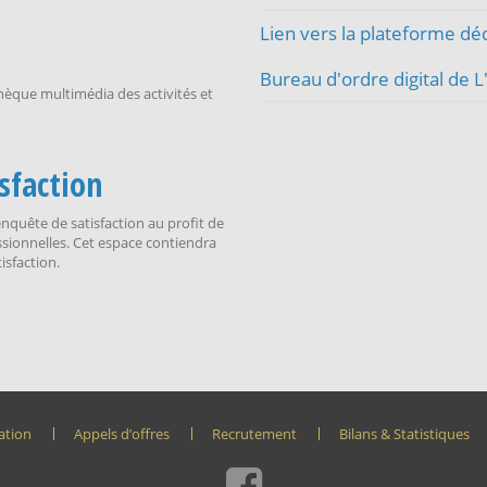
Lien vers la plateforme dé
Bureau d'ordre digital de 
hèque multimédia des activités et
sfaction
quête de satisfaction au profit de
essionnelles. Cet espace contiendra
isfaction.
ation
Appels d’offres
Recrutement
Bilans & Statistiques