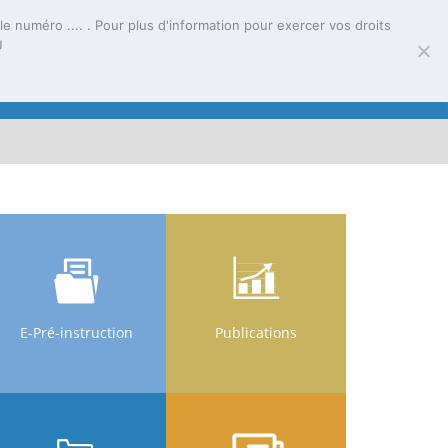
e numéro .... . Pour plus d'information pour exercer vos droits
U
tion
E-Services
Activités
E-Pré-instruction
Publications