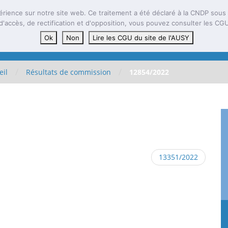
العربية
English
ⵣ
érience sur notre site web. Ce traitement a été déclaré à la CNDP sous l
d'accès, de rectification et d'opposition, vous pouvez consulter les CG
Présentation
Documenta
Ok
Non
Lire les CGU du site de l'AUSY
/
/
eil
Résultats de commission
12854/2022
13351/2022