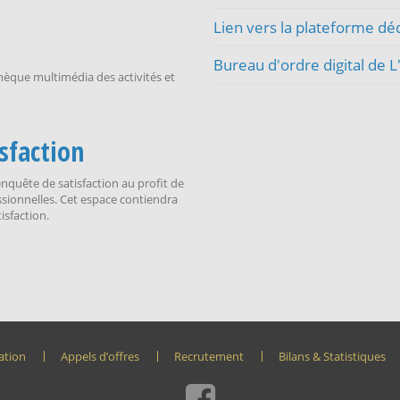
Lien vers la plateforme dé
Bureau d'ordre digital de 
hèque multimédia des activités et
sfaction
quête de satisfaction au profit de
essionnelles. Cet espace contiendra
isfaction.
ation
Appels d’offres
Recrutement
Bilans & Statistiques