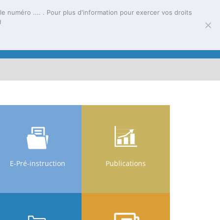
e numéro .... . Pour plus d'information pour exercer vos droits
U
tion
E-Services
Activités
E-Pré-instruction
Publications